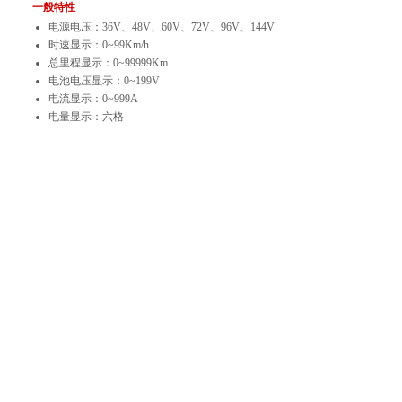
一般特性
电源电压：36V、48V、60V、72V、96V、144V
时速显示：0~99Km/h
总里程显示：0~99999Km
电池电压显示：0~199V
电流显示：0~999A
电量显示：六格
低电量警告：支持
静态电流消耗：＜30mA
显示器尺寸：160×80mm
电池类型：铅酸、铅酸免维护、三元锂电、磷酸铁锂等
适用车型：电动观光车、巡逻车、电动警车、环卫车等
LCD视角：12/6点
外形尺寸：282.4×133.2×34.4mm
上一个：
无
下一个：
TP-33