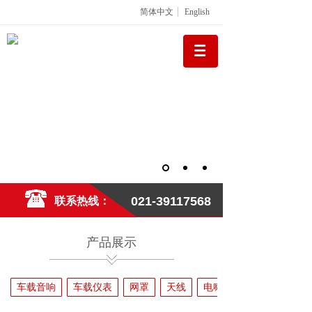
简体中文
English
021-39117568
联系热线：
产品展示
车载音响
车载仪表
网罩
天线
电喇叭